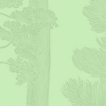
Jelentkezzen be
hozzánk konzultációra!