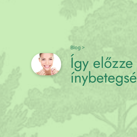
Blog
>
Így előzze
ínybetegsé