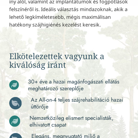
íny alól, valamint az implantátumok és fogpótlások
felszínéről is. Ideális választás mindazoknak, akik a
lehető legkíméletesebb, mégis maximálisan
hatékony szájhigiénés kezelést keresik.
Elkötelezettek vagyunk a
kiválóság iránt
30+ éve a hazai magánfogászati ellátás
meghatározó szereplője
Az All-on-4 teljes szájrehabilitáció hazai
úttörője
Nemzetközileg elismert specialisták,
elhivatott csapat
Elegáns, megnyugtató miliő a