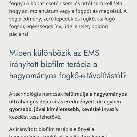
fognyaki kopás esetén sem; és attól sem kell félni,
hogy az implantátum vagy a fogpótlás megsérül. A
végeredmény: zéró lepedék és fogkő, csillogó
fogsor, egészséges íny, üde lehelet, boldog
páciens!
Miben különbözik az EMS
irányított biofilm terápia a
hagyományos fogkő-eltávolítástól?
A technológia nemcsak
felülmúlja a hagyományos
ultrahangos depurálás eredményeit
, de egyben
gyorsabb, jóval kíméletesebb, kevésbé invazív
kezelést tesz lehetővé.
Az irányított biofilm terápia előnyei a
hagyományos fogkő-eltávolításhoz képest: