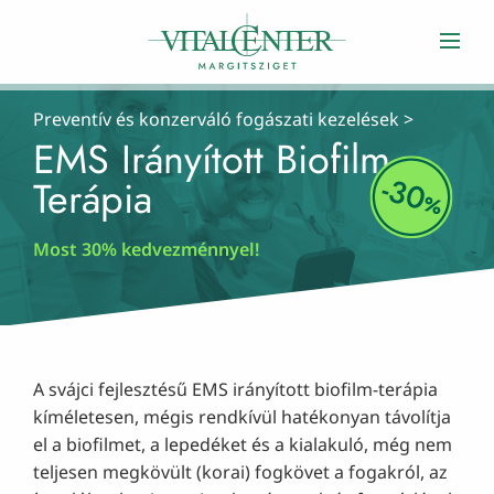
Preventív és konzerváló fogászati kezelések
>
EMS Irányított Biofilm
Terápia
Most 30% kedvezménnyel!
A svájci fejlesztésű EMS irányított biofilm-terápia
kíméletesen, mégis rendkívül hatékonyan távolítja
el a biofilmet, a lepedéket és a kialakuló, még nem
teljesen megkövült (korai) fogkövet a fogakról, az