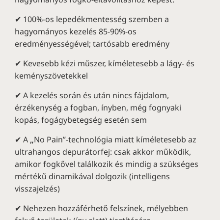
✔ 100%-os lepedékmentesség szemben a
hagyományos kezelés 85-90%-os
eredményességével; tartósabb eredmény
✔ Kevesebb kézi műszer, kíméletesebb a lágy- és
keményszövetekkel
✔ A kezelés során és után nincs fájdalom,
érzékenység a fogban, ínyben, még fognyaki
kopás, fogágybetegség esetén sem
✔ A
„
No Pain”-technológia miatt kíméletesebb az
ultrahangos depurátorfej: csak akkor működik,
amikor fogkővel találkozik és mindig a szükséges
mértékű dinamikával dolgozik (intelligens
visszajelzés)
✔ Nehezen hozzáférhető felszínek, mélyebben