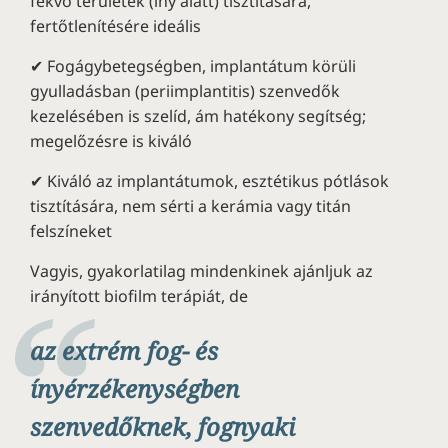
fekvő területek (íny alatt) tisztítására,
fertőtlenítésére ideális
✔ Fogágybetegségben, implantátum körüli
gyulladásban (periimplantitis) szenvedők
kezelésében is szelíd, ám hatékony segítség;
megelőzésre is kiváló
✔ Kiváló az implantátumok, esztétikus pótlások
tisztítására, nem sérti a kerámia vagy titán
felszíneket
Vagyis, gyakorlatilag mindenkinek ajánljuk az
irányított biofilm terápiát, de
az extrém fog- és
ínyérzékenységben
szenvedőknek, fognyaki