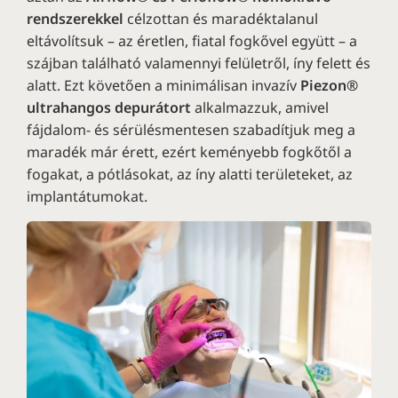
rendszerekkel
célzottan és maradéktalanul
eltávolítsuk – az éretlen, fiatal fogkővel együtt – a
szájban található valamennyi felületről, íny felett és
alatt. Ezt követően a minimálisan invazív
Piezon®
ultrahangos depurátort
alkalmazzuk, amivel
fájdalom- és sérülésmentesen szabadítjuk meg a
maradék már érett, ezért keményebb fogkőtől a
fogakat, a pótlásokat, az íny alatti területeket, az
implantátumokat.