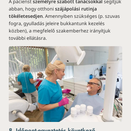
A pácienst
személyre szabott tanácsokkal
segítjük
abban, hogy otthoni
szájápolási rutinja
tökéletesedjen
. Amennyiben szükséges (p. szuvas
fogra, gyulladás jeleire bukkantunk kezelés
közben), a megfelelő szakemberhez irányítjuk
további ellátásra.
8. Időpont-egyeztetés következő