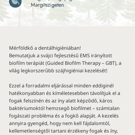
Margitszigeten
Mérföldkő a dentálhigiéniában!
Bemutatjuk a svájci fejlesztésű EMS irányított
biofilm terápiát (Guided Biofilm Therapy – GBT), a
világ legkorszerűbb szájhigiéniai kezelését!
Ezzel a forradalmi eljárással minden eddiginél
hatékonyabban és kíméletesebben távolítjuk el a
fogak felszínén és az íny alatt képződő, káros
baktériumoktól hemzsegő biofilmet – számtalan
fogászati probléma és a fogkő alapját. A kezelés
annyira gyengéd, hogy nem kell fájdalomtól,
kellemetlenségtől tartani érzékeny fogak és íny,