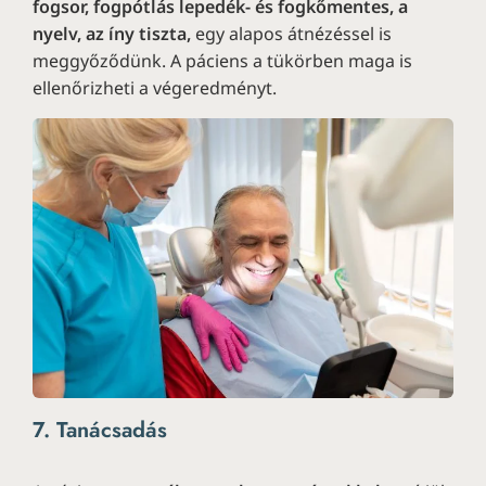
fogsor, fogpótlás lepedék- és fogkőmentes, a
nyelv, az íny tiszta,
egy alapos átnézéssel is
meggyőződünk. A páciens a tükörben maga is
ellenőrizheti a végeredményt.
7. Tanácsadás