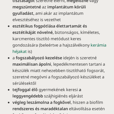
tisztaságot
szeretne elérni,
megelőzné
vagy
megszüntetné
az
implantátum körüli
gyulladást,
ami akár az implantátum
elvesztéséhez is vezethet
esztétikus fogpótlása élettartamát és
esztétikáját növelné,
biztonságos, kíméletes,
karcmentes tisztító metódust keres
gondozására (beleértve a hajszálvékony
kerámia
héjakat
is)
a
fogszabályozó kezelése
idején is szeretné
maximálisan ápolni
, lepedékmentesen tartani a
készülék miatt nehezebben tisztítható fogsorát,
szeretné megóvni a fogszabályozó készüléket a
sérülésektől
tejfoggal élő
gyermekének keresi
a
leggyengédebb
szájhigiénés eljárást
végleg leszámolna a fogkővel
, hiszen a biofilm
rendszeres és maradéktalan
eltávolítása esetén