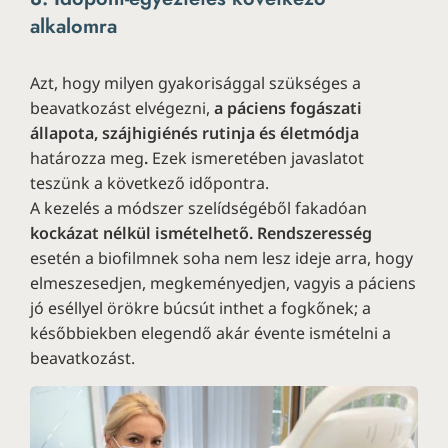
alkalomra
Azt, hogy milyen gyakorisággal szükséges a
beavatkozást elvégezni,
a páciens fogászati
állapota, szájhigiénés rutinja és életmódja
határozza meg
.
Ezek ismeretében javaslatot
teszünk a következő időpontra.
A kezelés a módszer szelídségéből fakadóan
kockázat nélkül ismételhető. Rendszeresség
esetén a biofilmnek soha nem lesz ideje arra, hogy
elmeszesedjen, megkeményedjen, vagyis a páciens
jó eséllyel örökre búcsút inthet a fogkőnek; a
későbbiekben elegendő akár évente ismételni a
beavatkozást.