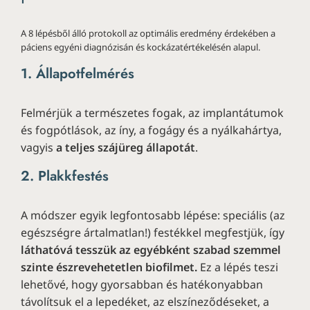
A 8 lépésből álló protokoll az optimális eredmény érdekében a
páciens egyéni diagnózisán és kockázatértékelésén alapul.
1. Állapotfelmérés
Felmérjük a természetes fogak, az implantátumok
és fogpótlások, az íny, a fogágy és a nyálkahártya,
vagyis
a teljes szájüreg állapotát
.
2. Plakkfestés
A módszer egyik legfontosabb lépése: speciális (az
egészségre ártalmatlan!) festékkel megfestjük, így
láthatóvá tesszük az egyébként szabad szemmel
szinte észrevehetetlen biofilmet.
Ez a lépés teszi
lehetővé, hogy gyorsabban és hatékonyabban
távolítsuk el a lepedéket, az elszíneződéseket, a