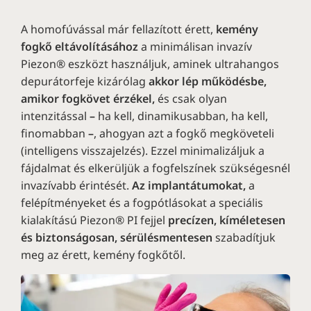
A homofúvással már fellazított érett,
kemény
fogkő eltávolításához
a minimálisan invazív
Piezon® eszközt használjuk, aminek ultrahangos
depurátorfeje kizárólag
akkor lép működésbe,
amikor fogkövet érzékel,
és csak olyan
intenzitással
–
ha kell, dinamikusabban, ha kell,
finomabban
–
, ahogyan azt a fogkő megköveteli
(intelligens visszajelzés). Ezzel minimalizáljuk a
fájdalmat és elkerüljük a fogfelszínek szükségesnél
invazívabb érintését.
Az implantátumokat,
a
felépítményeket és a fogpótlásokat a speciális
kialakítású Piezon® PI fejjel
precízen, kíméletesen
és biztonságosan, sérülésmentesen
szabadítjuk
meg az érett, kemény fogkőtől.