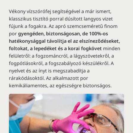
Vékony vízszórófej segítségével a már ismert,
klasszikus tisztító porral dúsított langyos vizet
fújunk a fogakra. Az apró szemcseméretű finom
por
gyengéden, biztonságosan, de 100%-os
hatékonysággal távolítja el az elszíneződéseket,
foltokat, a lepedéket és a korai fogkövet
minden
felületről: a fogzománcról, a lágyszövetekről, a
fogpótlásokról, a fogszabályozó készülékről. A
nyelvet és az ínyt is megszabadítja a
rárakódásoktól. Az alkalmazott por
kemikáliamentes, az egészségre biztonságos.