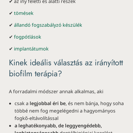
✔ az íny feletti és alatti részek
✔
tömések
✔
állandó fogszabályzó készülék
✔
fogpótlások
✔
implantátumok
Kinek ideális választás az irányított
biofilm terápia?
A forradalmi módszer annak alkalmas, aki
csak a
legjobbal éri be
, és nem bánja, hogy soha
többé nem fog megelégedni a hagyományos
fogkő-eltávolítással
a leghatékonyabb, de leggyengédebb,
legbiztonságosabb
dentálhigiéniai kezelést