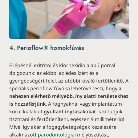
4. Perioflow® homokfúvás
E lépésnél eritritol és klórhexidin alapú porral
dolgozunk: az előbbi az édes ízért és a
gyengédségért felel, az utóbbi kiváló fertőtlenítő. A
speciális perioflow fúvóka lehetővé teszi, hogy
a
nehezen elérhető mélyebb, íny alatti területekhez
is hozzáférjünk
. A fognyaknál vagy implantátum
körül kialakult
gyulladt ínytasakokat
is ki tudjuk
tisztítani és fertőtleníteni, egészen 9 milliméterig!
Mivel így akár a fogágybetegségek kezelésére
alkalmazott
parodontológiai
mélytisztítást,