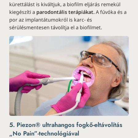
kürettálást is kiváltjuk, a biofilm eljárás remekül
kiegészíti a
parodontális terápiákat.
A fúvóka és a
por az implantátumokról is karc- és
sérülésmentesen távolítja el a biofilmet.
5. Piezon® ultrahangos fogkő-eltávolítás
„No Pain”-technológiával