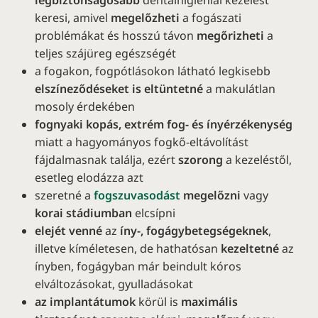
keresi, amivel
megelőzheti
a fogászati
problémákat és hosszú távon
megőrizheti
a
teljes szájüreg egészségét
a fogakon, fogpótlásokon látható legkisebb
elszíneződéseket is eltüntetné
a makulátlan
mosoly érdekében
fognyaki kopás, extrém fog- és ínyérzékenység
miatt a hagyományos fogkő-eltávolítást
fájdalmasnak találja, ezért
szorong
a kezeléstől,
esetleg elodázza azt
szeretné a
fogszuvasodást
megelőzni
vagy
korai stádiumban
elcsípni
elejét venné
az
íny-, fogágybetegségeknek
,
illetve kíméletesen, de hathatósan
kezeltetné
az
ínyben, fogágyban már beindult kóros
elváltozásokat, gyulladásokat
az implantátumok
körül is
maximális