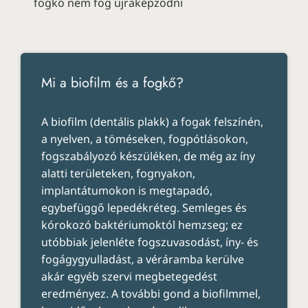
fogkő nem fog újraképződni
Mi a biofilm és a fogkő?
A biofilm (dentális plakk) a fogak felszínén,
a nyelven, a töméseken, fogpótlásokon,
fogszabályozó készüléken, de még az íny
alatti területeken, fognyakon,
implantátumokon is megtapadó,
egybefüggő lepedékréteg. Semleges és
kórokozó baktériumoktól hemzseg; ez
utóbbiak jelenléte fogszuvasodást, íny- és
fogágygyulladást, a véráramba kerülve
akár egyéb szervi megbetegedést
eredményez. A további gond a biofilmmel,