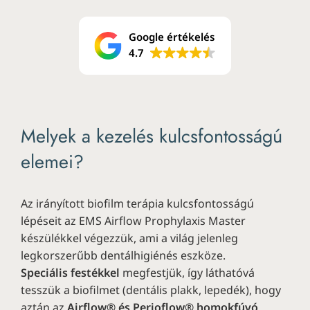
Google értékelés
4.7
Melyek a kezelés kulcsfontosságú
elemei?
Az irányított biofilm terápia kulcsfontosságú
lépéseit az EMS Airflow Prophylaxis Master
készülékkel végezzük, ami a világ jelenleg
legkorszerűbb dentálhigiénés eszköze.
Speciális festékkel
megfestjük, így láthatóvá
tesszük a biofilmet (dentális plakk, lepedék), hogy
aztán az
Airflow® és Perioflow® homokfúvó