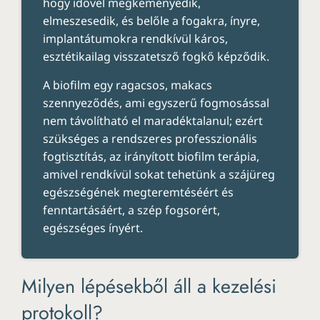
hogy idővel megkeményedik,
elmeszesedik, és belőle a fogakra, ínyre,
implantátumokra rendkívül káros,
esztétikailag visszatetsző fogkő képződik.
A biofilm egy ragacsos, makacs
szennyeződés, ami egyszerű fogmosással
nem távolítható el maradéktalanul; ezért
szükséges a rendszeres professzionális
fogtisztítás, az irányított biofilm terápia,
amivel rendkívül sokat tehetünk a szájüreg
egészségének megteremtéséért és
fenntartásáért, a szép fogsorért,
egészséges ínyért.
Milyen lépésekből áll a kezelési
protokoll?