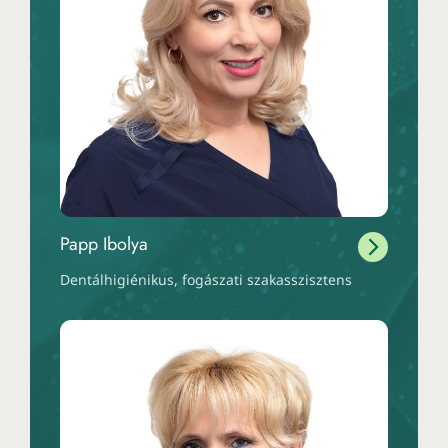
Papp Ibolya
Dentálhigiénikus, fogászati szakasszisztens