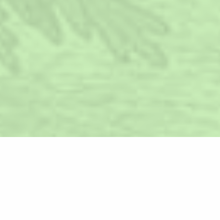
Időpontot kérek!
A 31 éves Simon Bálint, a népszerű Ivan & The