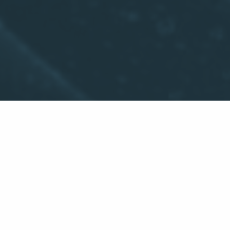
Időpontot kérek!
2001-ben diplomáztam a Semmelweis
Orvostudományi Egyetem Fogorvostudományi
Karán, szakvizsgámat fog- és szájbetegségekből
tettem 2003-ban. 2021-ben dentoalveoláris
sebészet szakvizsgát szereztem. Szakterületem a