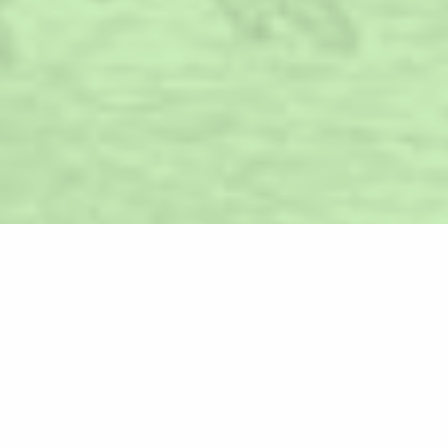
Időpontot kérek!
Páciensünk története ékes bizonyíték arra, hogy
mekkora jelentősége van a fogazat funkcionális és
esztétikai állapotának nem csak az egészség
szempontjából, de a mindennapokat és a