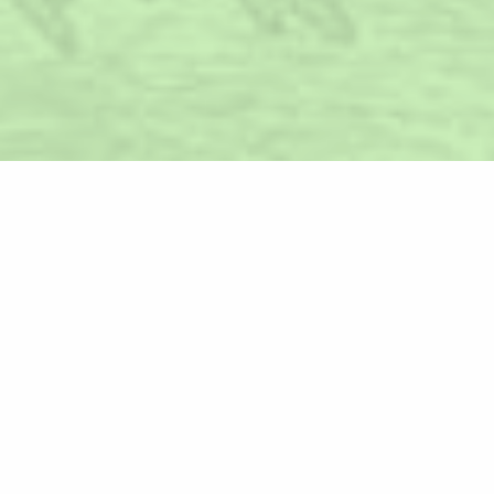
Időpontot kérek!
A megfelelő mennyiségű és minőségű
csontállomány az implantátum beültetésének
egyik fő kritériuma. Sokszor csonthiány miatt nem
kerülhet sor implantációra, de legalábbis a
beavatkozás előtt csontpótlásra van szükség. Mitől
alakulhat ki csonthiány? És miben más, mint a
csontritkulás? Cikkünkből megtudhatja!