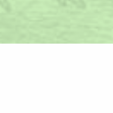
Időpontot kérek!
Történetünk főszereplője, a 45 éves Szabolcs egy
informatikai céget igazgat. Közelgő esküvője
kapcsán két dolgot fogadott meg: lead néhány
kilót és rendbe hozatja a mosolyát.