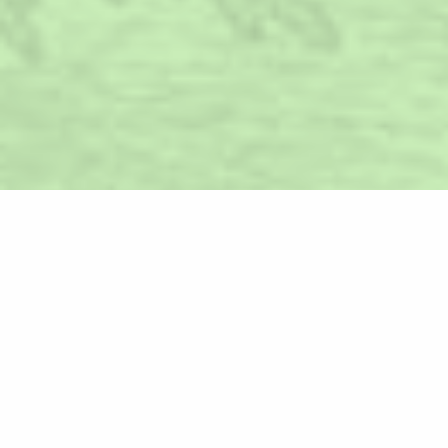
Időpontot kérek!
Az implantátumot érintő szövődmények száma
rendkívül alacsony, az összes esetek alig 1-3%-ánál
fordul elő komplikáció. Extrém ritkán tehát, de
megtörténhet, hogy a beültetett implantátum
körül gyulladás alakul ki. Mi a periimplantitis