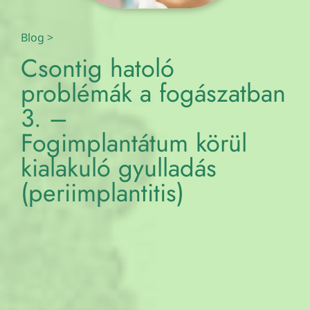
Blog
>
Csontig hatoló
problémák a fogászatban
3. –
Fogimplantátum körül
kialakuló gyulladás
(periimplantitis)